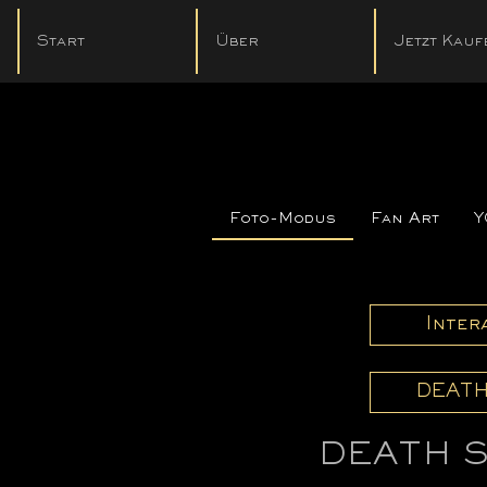
Start
Über
Jetzt Kauf
Foto-Modus
Fan Art
Y
Inter
DEATH
DEATH 