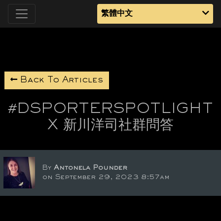
繁體中文
Back To Articles
#DSPORTERSPOTLIGHT
X 新川洋司社群問答
By
Antonela Pounder
on September 29, 2023 8:57am