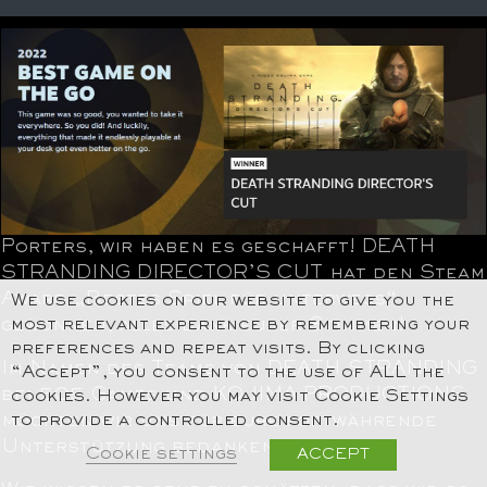
Porters, wir haben es geschafft! DEATH
STRANDING DIRECTOR’S CUT hat den Steam
Award „Bestes Spiel für unterwegs“
We use cookies on our website to give you the
most relevant experience by remembering your
gewonnen, alles dank eurer Stimmen!
preferences and repeat visits. By clicking
Im Namen des Teams von DEATH STRANDING
“Accept”, you consent to the use of ALL the
bei 505 Games und KOJIMA PRODUCTIONS
cookies. However you may visit Cookie Settings
to provide a controlled consent.
möchten wir uns für eure fortwährende
Unterstützung bedanken.
Cookie settings
ACCEPT