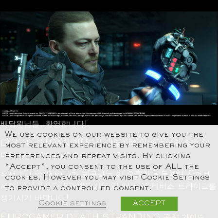
배달원님들, 환영합니다!
We use cookies on our website to give you the
DEATH STRANDING이 처음이며 팁과 조언을 찾고 있
most relevant experience by remembering your
다면, 제대로 찾아오셨습니다!
preferences and repeat visits. By clicking
“Accept”, you consent to the use of ALL the
우선 Eurogamer가 제공하는 이 훌륭한 팁들부터 살펴보
cookies. However you may visit Cookie Settings
시죠! 아, 그리고 풍력발전기로 갈 때는 꼭 리버스 트라이크를
to provide a controlled consent.
챙기시기 바랍니다!
Cookie settings
ACCEPT
EUROGAMER DEATH STRANDING 공략 가이드