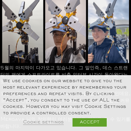
5월의 마지막이 다가오고 있습니다. 그 말인즉, 데스 스트랜
딩의 팬에게 스포트라이트를 비출 인터뷰 시간이 돌아왔다는
We use cookies on our website to give you the
뜻이죠!
most relevant experience by remembering your
오늘의 팬 인터뷰에서는 Mergava 님을 만나볼 예정인데요,
preferences and repeat visits. By clicking
“Accept”, you consent to the use of ALL the
코스프레 소품 제작을 완전히 새로운 차원으로 끌어올린 커뮤
cookies. However you may visit Cookie Settings
니티의 일원이고 굉장한 실력의 소유자이십니다!
to provide a controlled consent.
Mergava 님의 창의력이 여러분에게도 영감을 줄 수 있기를
Cookie settings
ACCEPT
바랍니다.