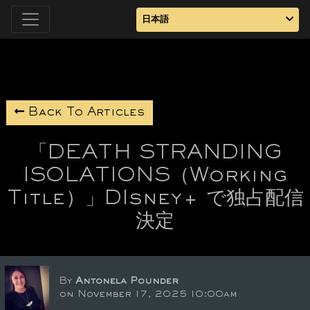
日本語
Back To Articles
「DEATH STRANDING
ISOLATIONS（Working
Title）」DIsney+ で独占配信
決定
By
Antonela Pounder
on November 17, 2025 10:00am