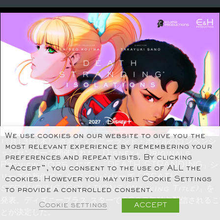
We use cookies on our website to give you the
11
月
13
日
(
木
)、
香港ディズニーランド・ホテルのコンベンシ
most relevant experience by remembering your
ョンセンターで開催された「
Disney+ Originals
preferences and repeat visits. By clicking
Preview 2025
」にて、「
DEATH STRANDING
」シ
“Accept”, you consent to the use of ALL the
リーズの新作アニメーションシリーズ「
DEATH
cookies. However you may visit Cookie Settings
STRANDING ISOLATIONS (Working Title)
」を
to provide a controlled consent.
発表。ディズニープラス スターで
2027
年独占配信されるこ
Cookie settings
ACCEPT
とが決定した。